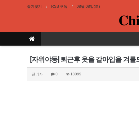
즐겨찾기
RSS 구독
08월 08일(토)
Chi
[자위야동] 퇴근후 옷을 갈아입을 겨를
관리자
0
18099