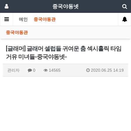
중국야동넷
메인
중국야동관
중국야동관
[글래머] 글래머 셀럽들 귀여운 춤 섹시홀릭 타임
거유 미녀들-중국야동넷-
관리자
0
14565
2020.06.25 14:19