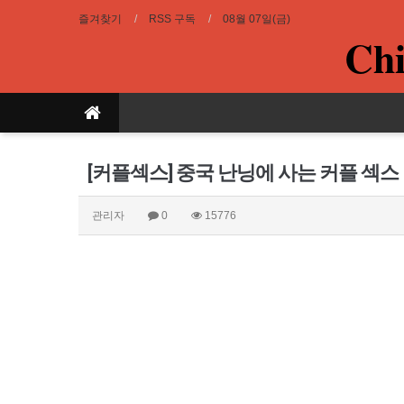
즐겨찾기
RSS 구독
08월 07일(금)
Chi
[커플섹스] 중국 난닝에 사는 커플 섹스
관리자
0
15776