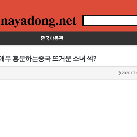
nayadong.net
중국야동관
 애무 흥분하는중국 뜨거운 소녀 섹?
2020.07.