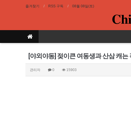
즐겨찾기
RSS 구독
08월 08일(토)
Chi
[야외야동] 젖이큰 여동생과 산삼 캐
관리자
0
15903