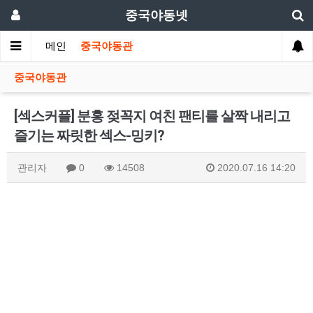
중국야동넷
메인
중국야동관
중국야동관
[섹스커플] 분홍 젖꼭지 여친 팬티를 살짝 내리고
즐기는 짜릿한 섹스-밍키?
관리자
0
14508
2020.07.16 14:20