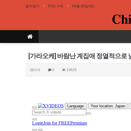
즐겨찾기
RSS 구독
08월 08일(토)
Chi
[가라오케] 바람난 계집애 정열적으로 
관리자
0
13625