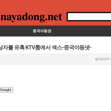
nayadong.net
중국야동관
남자를 유혹 KTV룸에서 섹스-중국야동넷-
2020.07.