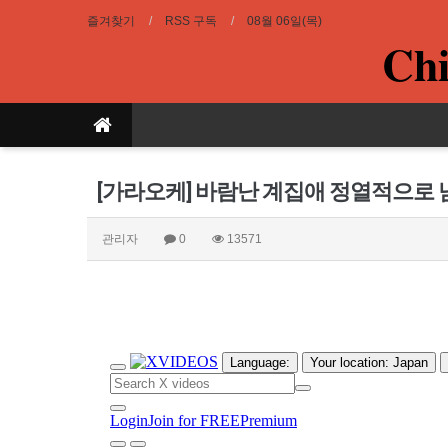
즐겨찾기
RSS 구독
08월 06일(목)
Chi
[가라오케] 바람난 계집애 정열적으로 
관리자
0
13571