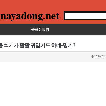
nayadong.net
중국야동관
플 섹기가 좔좔 귀엽기도 하네-밍키?
2020.08.