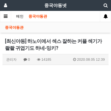
중국야동넷
메인
중국야동관
중국야동관
[최신야동] 하노이에서 섹스 잘하는 커플 섹기가
좔좔 귀엽기도 하네-밍키?
관리자
0
14185
2020.08.05 12:39