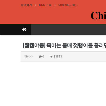
즐겨찾기
RSS 구독
08월 06일(목)
Chi
[웹캠야동] 죽이는 몸매 젖탱이를 훌러
관리자
0
13883