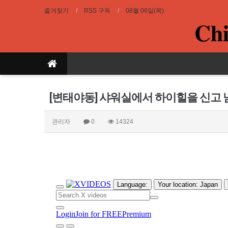
즐겨찾기
RSS 구독
08월 06일(목)
Chi
[변태야동] 샤워실에서 하이힐을 신고 
관리자
0
14324