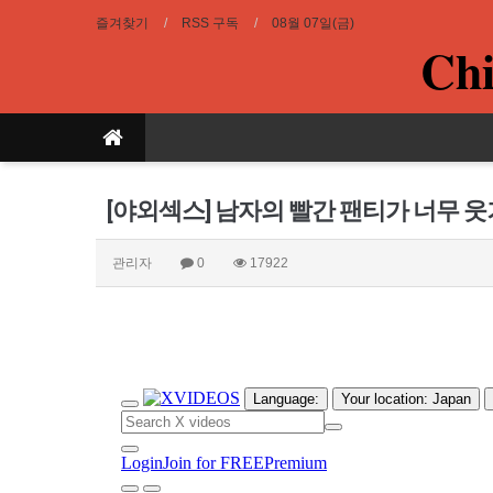
즐겨찾기
RSS 구독
08월 07일(금)
Chi
[야외섹스] 남자의 빨간 팬티가 너무 웃
관리자
0
17922