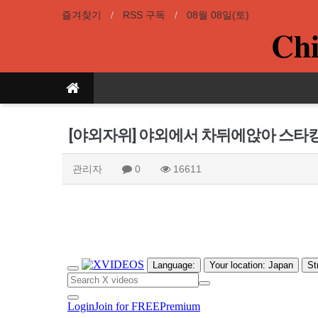
즐겨찾기
RSS 구독
08월 08일(토)
Chi
[야외자위] 야외에서 차뒤에앉아 스타
관리자
0
16611