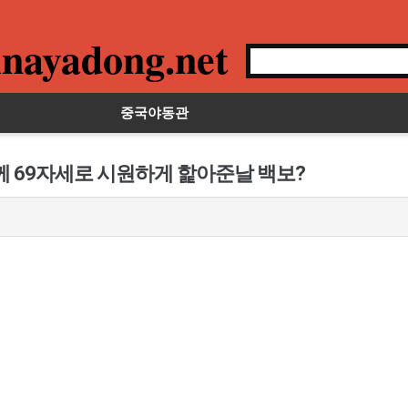
nayadong.net
중국야동관
께 69자세로 시원하게 핥아준날 백보?