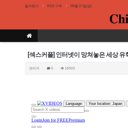
즐겨찾기
RSS 구독
08월 07일(금)
Chi
[섹스커플] 인터넷이 망쳐놓은 세상 
관리자
0
16503