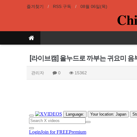
즐겨찾기
RSS 구독
08월 06일(목)
Chi
[라이브캠] 올누드로 까부는 귀요미 음
관리자
0
15362