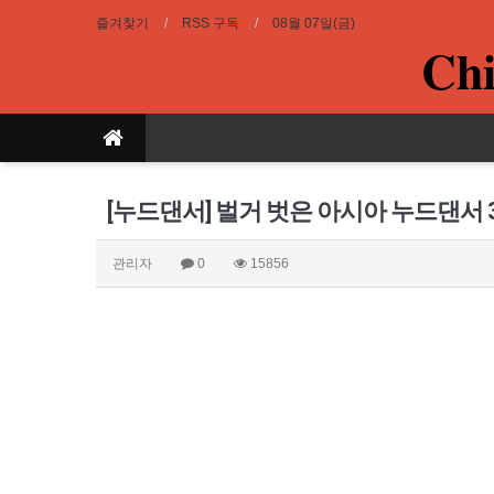
즐겨찾기
RSS 구독
08월 07일(금)
Chi
[누드댄서] 벌거 벗은 아시아 누드댄서
관리자
0
15856