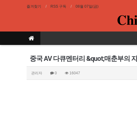
즐겨찾기
RSS 구독
08월 07일(금)
Chi
중국 AV 다큐멘터리 &quot;매춘부의 자
관리자
0
16047