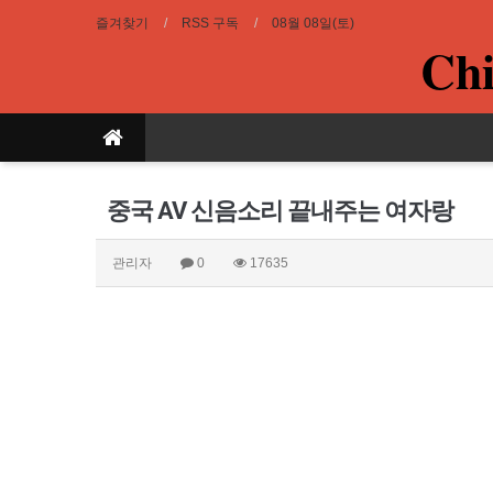
즐겨찾기
RSS 구독
08월 08일(토)
Chi
중국 AV 신음소리 끝내주는 여자랑
관리자
0
17635