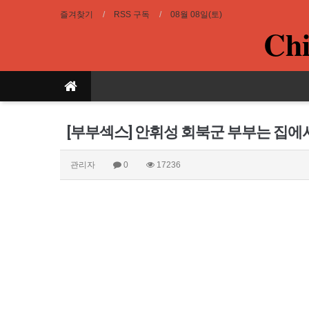
즐겨찾기
RSS 구독
08월 08일(토)
Chi
[부부섹스] 안휘성 회북군 부부는 집
관리자
0
17236