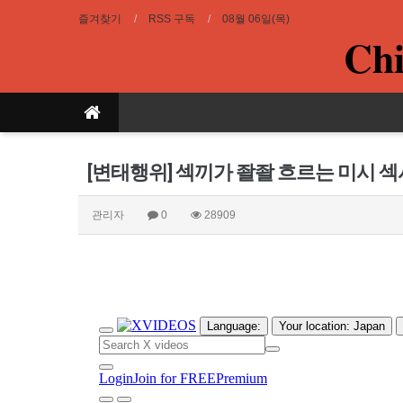
즐겨찾기
RSS 구독
08월 06일(목)
Chi
[변태행위] 섹끼가 좔좔 흐르는 미시 
관리자
0
28909