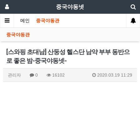
중국야동넷
메인
중국야동관
중국야동관
[스와핑 초대남] 산둥성 헬스단 남약 부부 동반으
로 좋은 밤-중국야동넷-
관리자
0
16102
2020.03.19 11:29