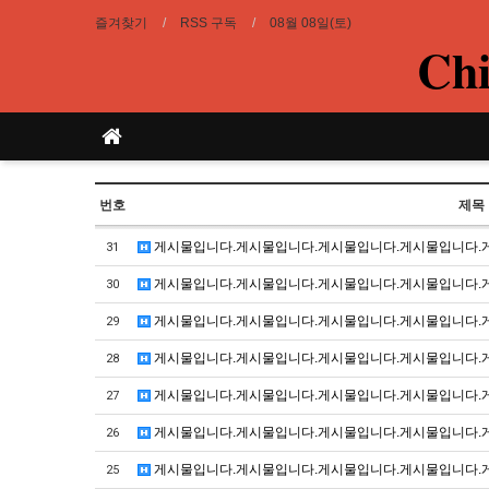
즐겨찾기
RSS 구독
08월 08일(토)
Chi
번호
제목
게시물입니다.게시물입니다.게시물입니다.게시물입니다.
31
게시물입니다.게시물입니다.게시물입니다.게시물입니다.
30
게시물입니다.게시물입니다.게시물입니다.게시물입니다.
29
게시물입니다.게시물입니다.게시물입니다.게시물입니다.
28
게시물입니다.게시물입니다.게시물입니다.게시물입니다.
27
게시물입니다.게시물입니다.게시물입니다.게시물입니다.
26
게시물입니다.게시물입니다.게시물입니다.게시물입니다.
25