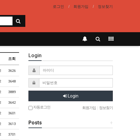
로그인
회원가입
정보찾기
Login
조회
2
3626
2
3648
2
3889
Login
2
3642
자동로그인
회원가입
|
정보찾기
2
3601
Posts
+
2
3613
2
3701